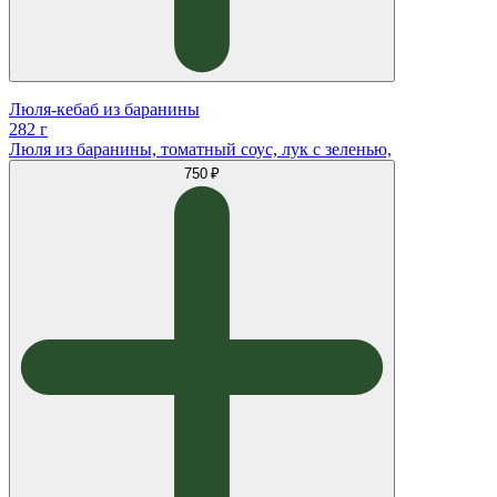
Люля-кебаб из баранины
282 г
Люля из баранины, томатный соус, лук с зеленью,
750 ₽