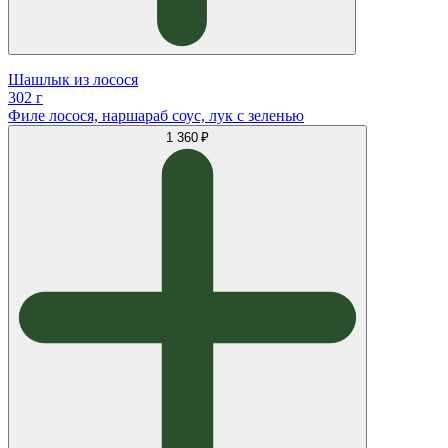
Шашлык из лосося
302 г
Филе лосося, наршараб соус, лук с зеленью
1 360 ₽