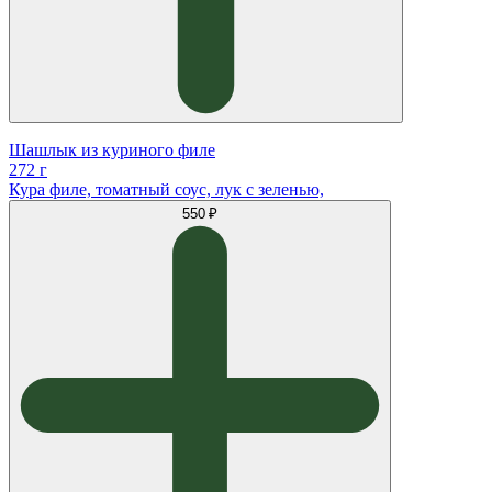
Шашлык из куриного филе
272 г
Кура филе, томатный соус, лук с зеленью,
550 ₽