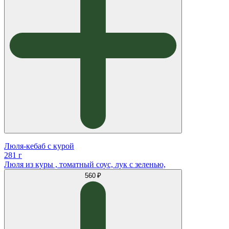
Люля-кебаб с курой
281 г
Люля из куры , томатный соус, лук с зеленью,
560 ₽