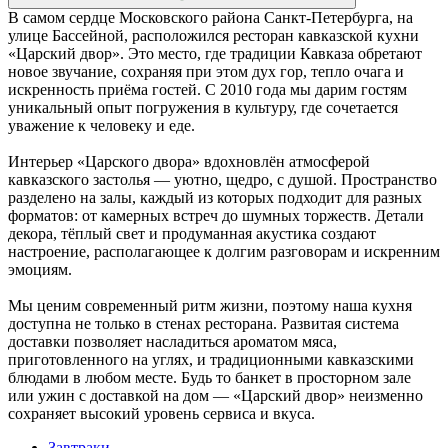
В самом сердце Московского района Санкт-Петербурга, на
улице Бассейной, расположился ресторан кавказской кухни
«Царский двор». Это место, где традиции Кавказа обретают
новое звучание, сохраняя при этом дух гор, тепло очага и
искренность приёма гостей. С 2010 года мы дарим гостям
уникальный опыт погружения в культуру, где сочетается
уважение к человеку и еде.
Интерьер «Царского двора» вдохновлён атмосферой
кавказского застолья — уютно, щедро, с душой. Пространство
разделено на залы, каждый из которых подходит для разных
форматов: от камерных встреч до шумных торжеств. Детали
декора, тёплый свет и продуманная акустика создают
настроение, располагающее к долгим разговорам и искренним
эмоциям.
Мы ценим современный ритм жизни, поэтому наша кухня
доступна не только в стенах ресторана. Развитая система
доставки позволяет насладиться ароматом мяса,
приготовленного на углях, и традиционными кавказскими
блюдами в любом месте. Будь то банкет в просторном зале
или ужин с доставкой на дом — «Царский двор» неизменно
сохраняет высокий уровень сервиса и вкуса.
Завтраки