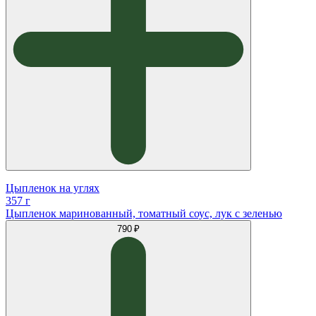
Цыпленок на углях
357 г
Цыпленок маринованный, томатный соус, лук с зеленью
790 ₽