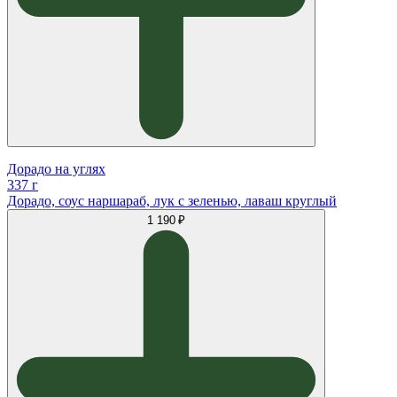
Дорадо на углях
337 г
Дорадо, соус наршараб, лук с зеленью, лаваш круглый
1 190 ₽