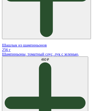
Шашлык из шампиньонов
256 г
Шампиньоны, томатный соус, лук с зеленью,
460 ₽