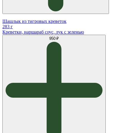
Шашлык из тигровых креветок
283 г
Креветки, наршараб соус, лук с зеленью
950 ₽