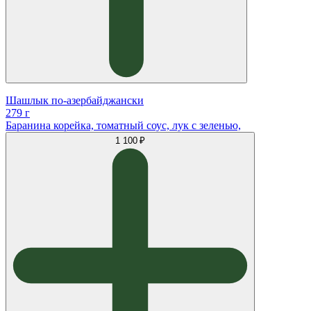
Шашлык по-азербайджански
279 г
Баранина корейка, томатный соус, лук с зеленью,
1 100 ₽