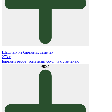
Шашлык из бараньих семечек
273 г
Бараньи ребра, томатный соус, лук с зеленью,
650 ₽