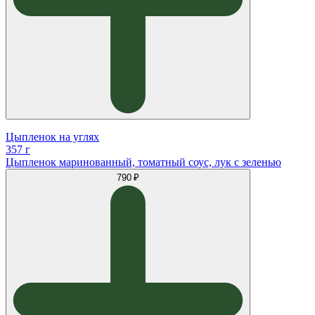
Цыпленок на углях
357 г
Цыпленок маринованный, томатный соус, лук с зеленью
790 ₽