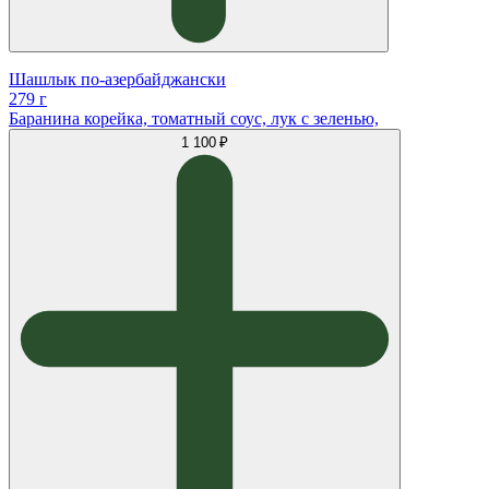
Шашлык по-азербайджански
279 г
Баранина корейка, томатный соус, лук с зеленью,
1 100 ₽