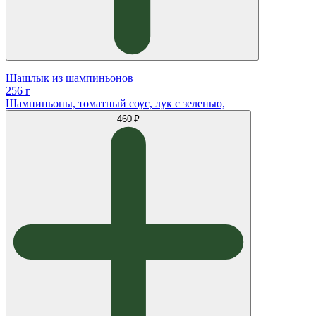
Шашлык из шампиньонов
256 г
Шампиньоны, томатный соус, лук с зеленью,
460 ₽