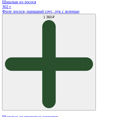
Шашлык из лосося
302 г
Филе лосося, наршараб соус, лук с зеленью
1 360 ₽
Шашлык из тигровых креветок