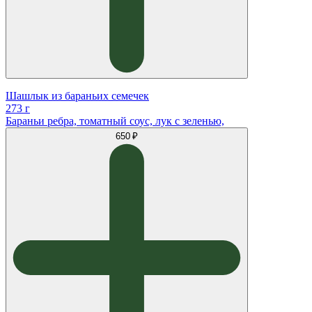
Шашлык из бараньих семечек
273 г
Бараньи ребра, томатный соус, лук с зеленью,
650 ₽