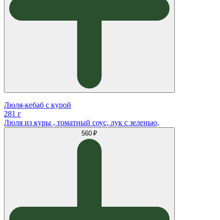
Люля-кебаб с курой
281 г
Люля из куры , томатный соус, лук с зеленью,
560 ₽