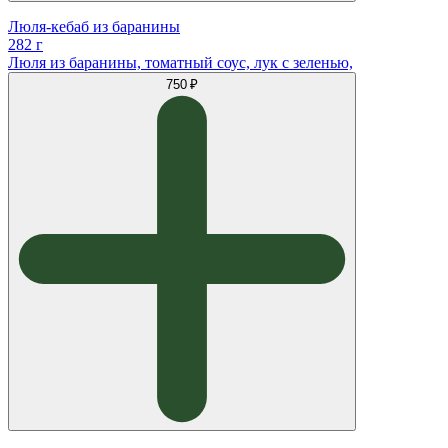
Люля-кебаб из баранины
282 г
Люля из баранины, томатный соус, лук с зеленью,
750 ₽