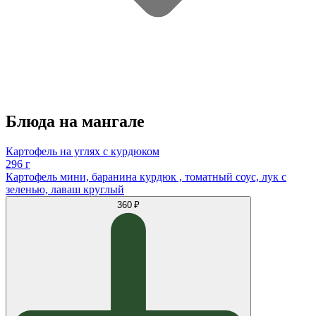
Блюда на мангале
Картофель на углях с курдюком
296 г
Картофель мини, баранина курдюк , томатный соус, лук с
зеленью, лаваш круглый
360 ₽