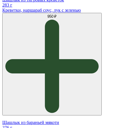
283 г
Креветки, наршараб соус, лук с зеленью
950 ₽
Шашлык из бараньей мякоти
276 г