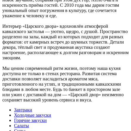
искренность приёма гостей. С 2010 года мы дарим гостям
уникальный опыт погружения в культуру, где сочетается
уважение к человеку и еде.
Интерьер «Царского двора» вдохновлён атмосферой
кавказского застолья — уютно, щедро, с душой. Пространство
разделено на залы, каждый из которых подходит для разных
форматов: от камерных встреч до шумных торжеств. Детали
декора, тёплый свет и продуманная акустика создают
настроение, располагающее к долгим разговорам и искренним
эмоциям.
Мы ценим современный ритм жизни, поэтому наша кухня
доступна не только в стенах ресторана. Развитая система
доставки позволяет насладиться ароматом мяса,
приготовленного на углях, и традиционными кавказскими
блюдами в любом месте. Будь то банкет в просторном зале
или ужин с доставкой на дом — «Царский двор» неизменно
сохраняет высокий уровень сервиса и вкуса.
Завтраки
Холодные закуски
Горячие закуски
Салаты
Супы