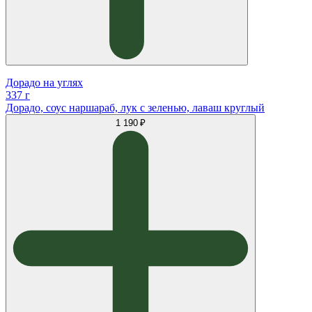
Дорадо на углях
337 г
Дорадо, соус наршараб, лук с зеленью, лаваш круглый
1 190 ₽