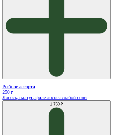
Рыбное ассорти
250 г
Лосось, палтус, филе лосося слабой соли
1 750 ₽