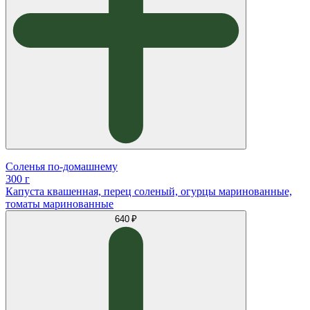
Соленья по-домашнему
300 г
Капуста квашенная, перец соленый, огурцы маринованные,
томаты маринованные
640 ₽