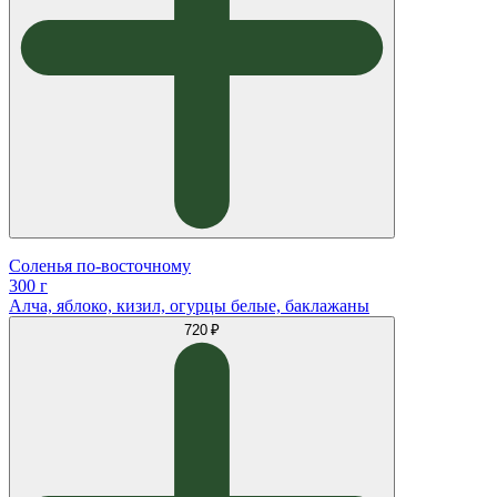
Соленья по-восточному
300 г
Алча, яблоко, кизил, огурцы белые, баклажаны
720 ₽