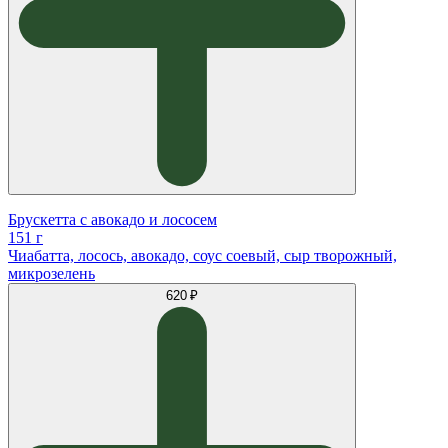
Брускетта с авокадо и лососем
151 г
Чиабатта, лосось, авокадо, соус соевый, сыр творожный,
микрозелень
620 ₽