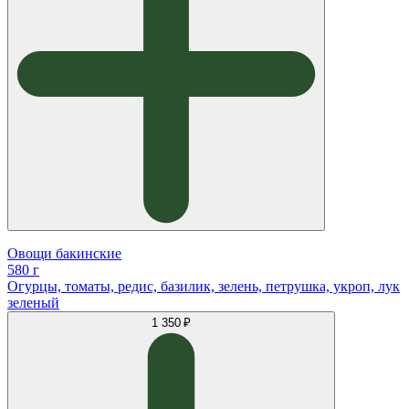
Овощи бакинские
580 г
Огурцы, томаты, редис, базилик, зелень, петрушка, укроп, лук
зеленый
1 350 ₽