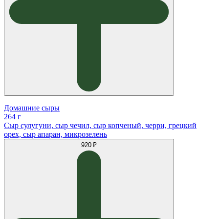
Домашние сыры
264 г
Сыр сулугуни, сыр чечил, сыр копченый, черри, грецкий
орех, сыр апаран, микрозелень
920 ₽