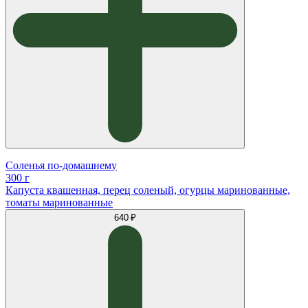
Соленья по-домашнему
300 г
Капуста квашенная, перец соленый, огурцы маринованные,
томаты маринованные
640 ₽