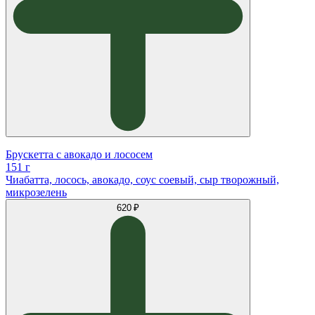
Брускетта с авокадо и лососем
151 г
Чиабатта, лосось, авокадо, соус соевый, сыр творожный,
микрозелень
620 ₽