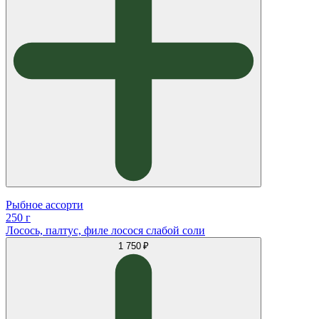
Рыбное ассорти
250 г
Лосось, палтус, филе лосося слабой соли
1 750 ₽