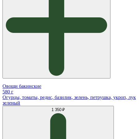
Овощи бакинские
580 г
Огурцы, томаты, редис, базилик, зелень, петрушка, укроп, лук
зеленый
1 350 ₽