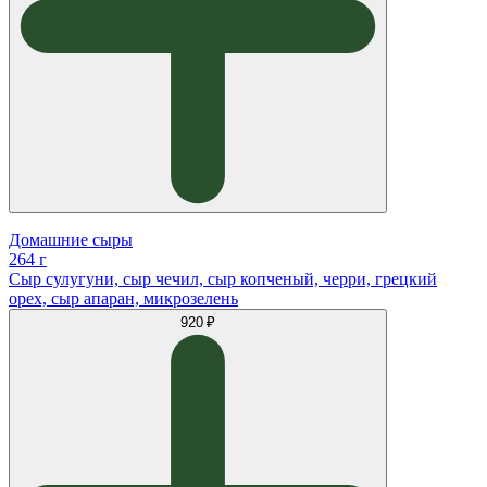
Домашние сыры
264 г
Сыр сулугуни, сыр чечил, сыр копченый, черри, грецкий
орех, сыр апаран, микрозелень
920 ₽