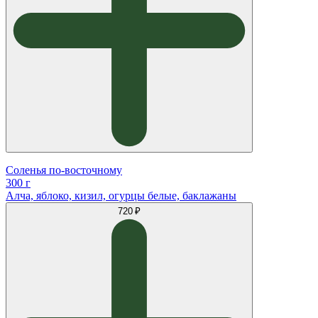
Соленья по-восточному
300 г
Алча, яблоко, кизил, огурцы белые, баклажаны
720 ₽