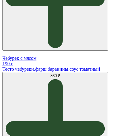
Чебурек с мясом
190 г
Тесто чебуреки,фарш баранины,соус томатный
360 ₽