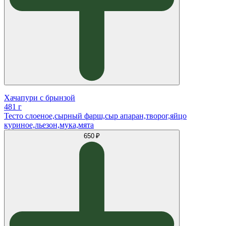
Хачапури с брынзой
481 г
Тесто слоеное,сырный фарш,сыр апаран,творог,яйцо
куриное,льезон,мука,мята
650 ₽