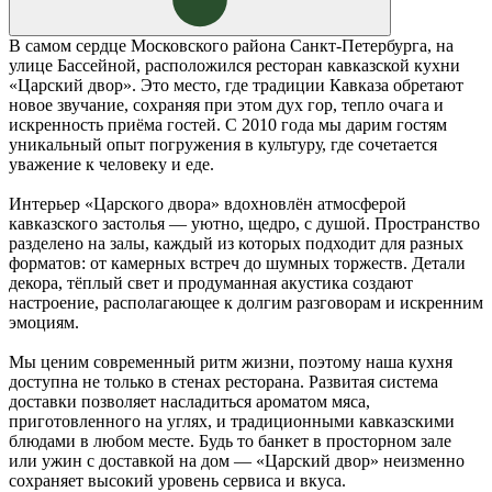
В самом сердце Московского района Санкт-Петербурга, на
улице Бассейной, расположился ресторан кавказской кухни
«Царский двор». Это место, где традиции Кавказа обретают
новое звучание, сохраняя при этом дух гор, тепло очага и
искренность приёма гостей. С 2010 года мы дарим гостям
уникальный опыт погружения в культуру, где сочетается
уважение к человеку и еде.
Интерьер «Царского двора» вдохновлён атмосферой
кавказского застолья — уютно, щедро, с душой. Пространство
разделено на залы, каждый из которых подходит для разных
форматов: от камерных встреч до шумных торжеств. Детали
декора, тёплый свет и продуманная акустика создают
настроение, располагающее к долгим разговорам и искренним
эмоциям.
Мы ценим современный ритм жизни, поэтому наша кухня
доступна не только в стенах ресторана. Развитая система
доставки позволяет насладиться ароматом мяса,
приготовленного на углях, и традиционными кавказскими
блюдами в любом месте. Будь то банкет в просторном зале
или ужин с доставкой на дом — «Царский двор» неизменно
сохраняет высокий уровень сервиса и вкуса.