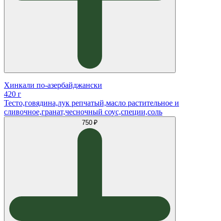
Хинкали по-азербайджански
420 г
Тесто,говядина,лук репчатый,масло растительное и
сливочное,гранат,чесночный соус,специи,соль
750 ₽