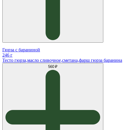
Гюрза с бараниной
246 г
Тесто гюрза,масло сливочное,сметана,фарш гюрза баранина
560 ₽