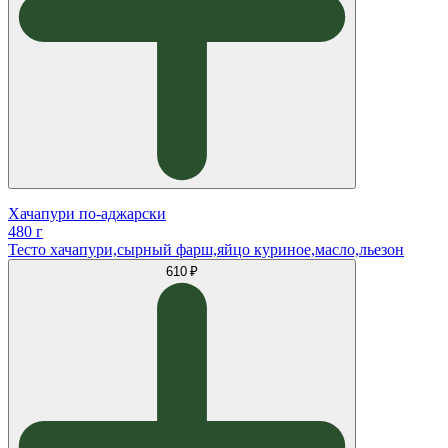
Хачапури по-аджарски
480 г
Тесто хачапури,сырный фарш,яйцо куриное,масло,льезон
610 ₽