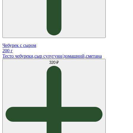
Чебурек с сыром
200 г
Тесто чебуреки,сыр сулугуни/домашний,сметана
320 ₽