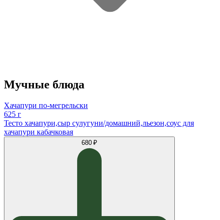
Мучные блюда
Хачапури по-мегрельски
625 г
Тесто хачапури,сыр сулугуни/домашний,льезон,соус для
хачапури кабачковая
680 ₽