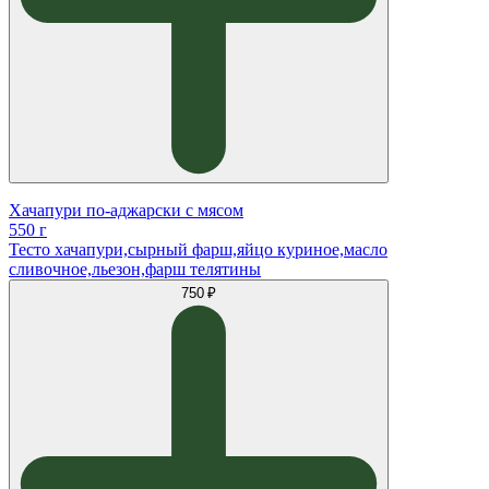
Хачапури по-аджарски с мясом
550 г
Тесто хачапури,сырный фарш,яйцо куриное,масло
сливочное,льезон,фарш телятины
750 ₽