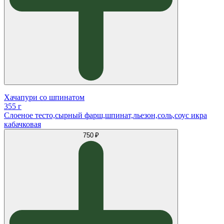
Хачапури со шпинатом
355 г
Слоеное тесто,сырный фарш,шпинат,льезон,соль,соус икра
кабачковая
750 ₽