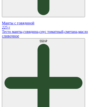
Манты с говядиной
225 г
Тесто манты,говядина,соус томатный,сметана,масло
сливочное
550 ₽