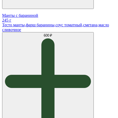
Манты с бараниной
245 г
Тесто манты,фарш баранины,соус томатный,сметана,масло
сливочное
600 ₽