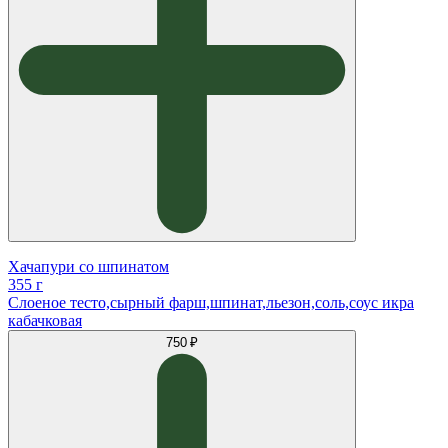
Хачапури со шпинатом
355 г
Слоеное тесто,сырный фарш,шпинат,льезон,соль,соус икра
кабачковая
750 ₽