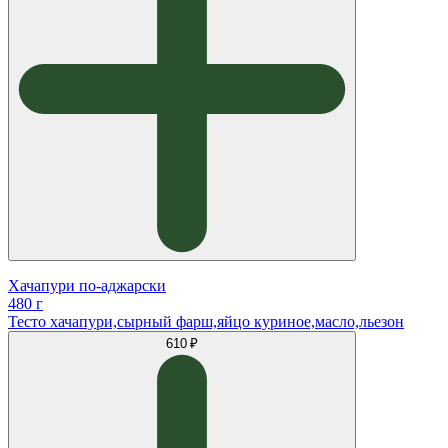
Хачапури по-аджарски
480 г
Тесто хачапури,сырный фарш,яйцо куриное,масло,льезон
610 ₽