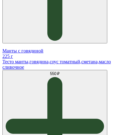
Манты с говядиной
225 г
Тесто манты,говядина,соус томатный,сметана,масло
сливочное
550 ₽