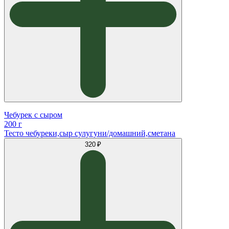
Чебурек с сыром
200 г
Тесто чебуреки,сыр сулугуни/домашний,сметана
320 ₽