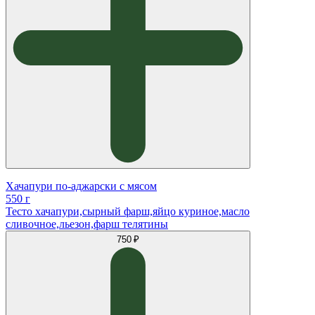
Хачапури по-аджарски с мясом
550 г
Тесто хачапури,сырный фарш,яйцо куриное,масло
сливочное,льезон,фарш телятины
750 ₽