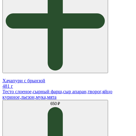
Хачапури с брынзой
481 г
Тесто слоеное,сырный фарш,сыр апаран,творог,яйцо
куриное,льезон,мука,мята
650 ₽