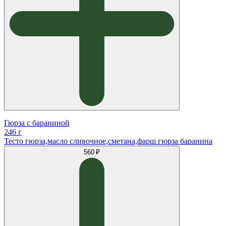
Гюрза с бараниной
246 г
Тесто гюрза,масло сливочное,сметана,фарш гюрза баранина
560 ₽