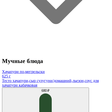
Мучные блюда
Хачапури по-мегрельски
625 г
Тесто хачапури,сыр сулугуни/домашний,льезон,соус для
хачапури кабачковая
680 ₽