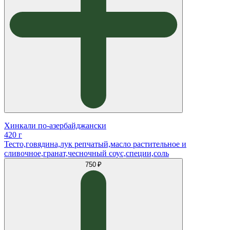
Хинкали по-азербайджански
420 г
Тесто,говядина,лук репчатый,масло растительное и
сливочное,гранат,чесночный соус,специи,соль
750 ₽