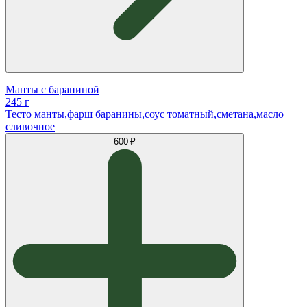
Манты с бараниной
245 г
Тесто манты,фарш баранины,соус томатный,сметана,масло
сливочное
600 ₽