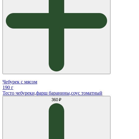
Чебурек с мясом
190 г
Тесто чебуреки,фарш баранины,соус томатный
360 ₽