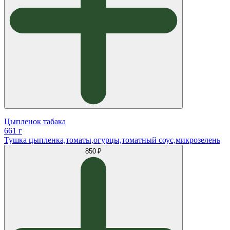
Цыпленок табака
661 г
Тушка цыпленка,томаты,огурцы,томатный соус,микрозелень
850 ₽