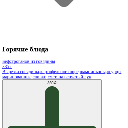
Горячие блюда
Бефстроганов из говядины
335 г
Вырезка говядины,картофельное пюре,шампиньоны,огурцы
маринованные,сливки,сметана,репчатый лук
850 ₽