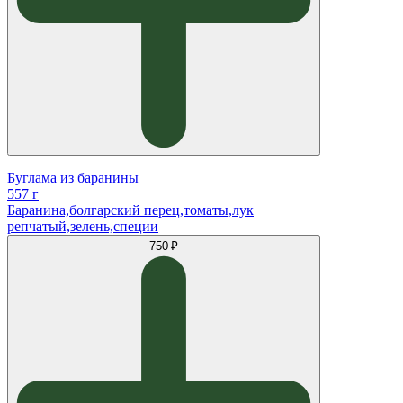
Буглама из баранины
557 г
Баранина,болгарский перец,томаты,лук
репчатый,зелень,специи
750 ₽