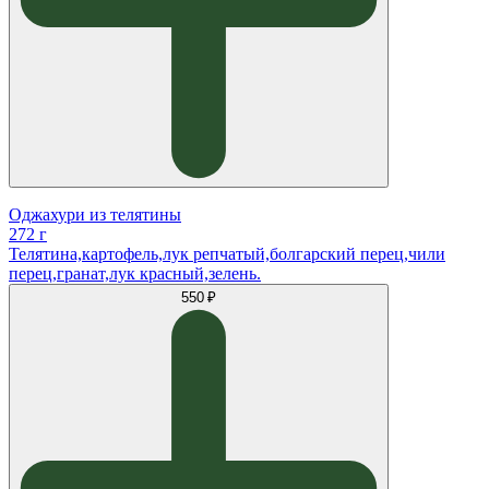
Оджахури из телятины
272 г
Телятина,картофель,лук репчатый,болгарский перец,чили
перец,гранат,лук красный,зелень.
550 ₽