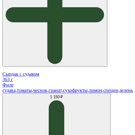
Сырдак с судаком
363 г
Филе
судака,томаты,чеснок,гранат,сухофрукты,лимон,специи,зелень
1 150 ₽