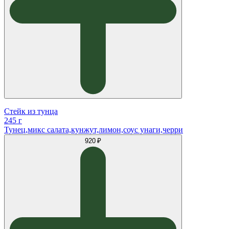
Стейк из тунца
245 г
Тунец,микс салата,кунжут,лимон,соус унаги,черри
920 ₽