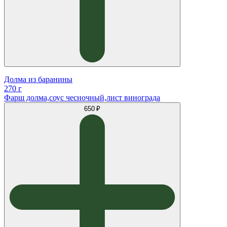
Долма из баранины
270 г
Фарш долма,соус чесночный,лист винограда
650 ₽