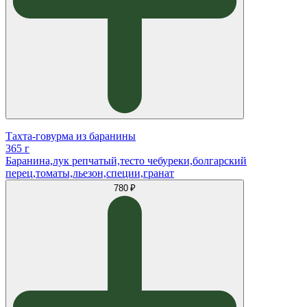
Тахта-говурма из баранины
365 г
Баранина,лук репчатый,тесто чебуреки,болгарский
перец,томаты,льезон,специи,гранат
780 ₽