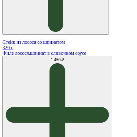
Стейк из лосося со шпинатом
320 г
Филе лосося,шпинат в сливочном соусе
1 450 ₽