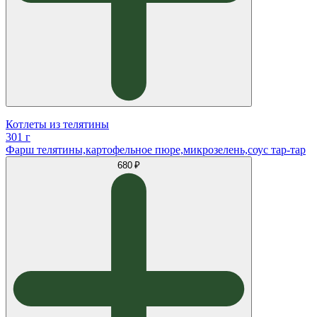
Котлеты из телятины
301 г
Фарш телятины,картофельное пюре,микрозелень,соус тар-тар
680 ₽