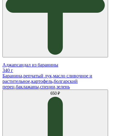
Аджапсандал из баранины
340 г
Баранина,репчатый лук,масло сливочное и
растительное,картофель,болгарский
перец,баклажаны,специи,зелень
650 ₽