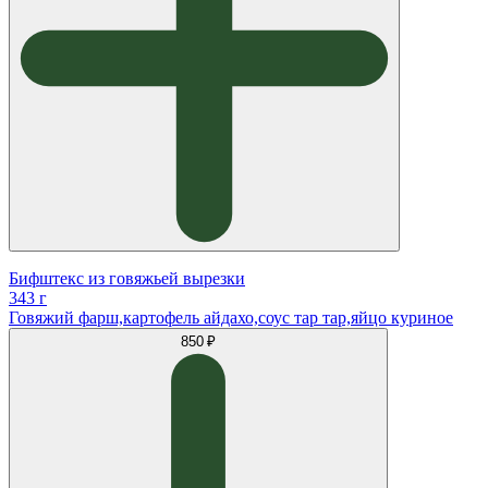
Бифштекс из говяжьей вырезки
343 г
Говяжий фарш,картофель айдахо,соус тар тар,яйцо куриное
850 ₽