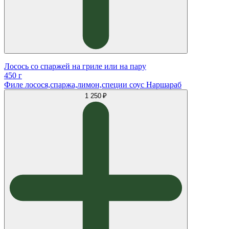
Лосось со спаржей на гриле или на пару
450 г
Филе лосося,спаржа,лимон,специи соус Наршараб
1 250 ₽