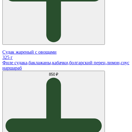
Судак жареный с овощами
325 г
Филе судака,баклажаны,кабачки,болгарский перец,лимон,соус
наршараб
850 ₽