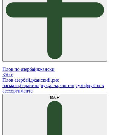
Плов по-азербайджански
350 г
Плов азербайджанский,рис
басмати,баранина,лук,алча,каштан,сухофрукты в
асссортименте
850 ₽