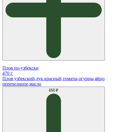
Плов по-узбекски
470 г
Плов узбекский,лук красный,томаты,огурцы,яйцо
перепелиное,масло
650 ₽