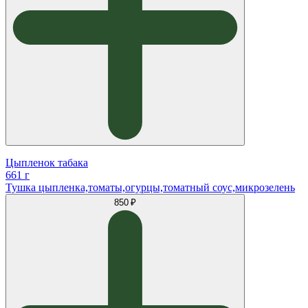
Цыпленок табака
661 г
Тушка цыпленка,томаты,огурцы,томатный соус,микрозелень
850 ₽