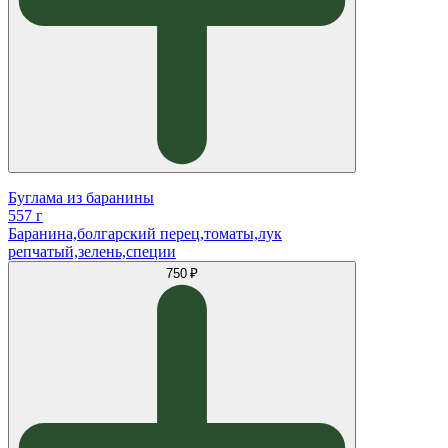
Буглама из баранины
557 г
Баранина,болгарский перец,томаты,лук
репчатый,зелень,специи
750 ₽