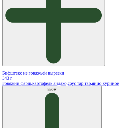
Бифштекс из говяжьей вырезки
343 г
Говяжий фарш,картофель айдахо,соус тар тар,яйцо куриное
850 ₽