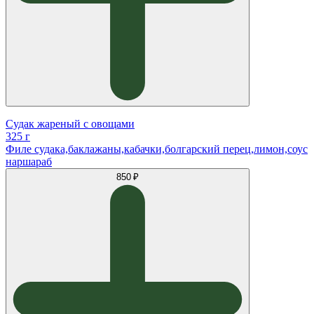
Судак жареный с овощами
325 г
Филе судака,баклажаны,кабачки,болгарский перец,лимон,соус
наршараб
850 ₽