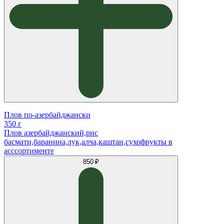
Плов по-азербайджански
350 г
Плов азербайджанский,рис
басмати,баранина,лук,алча,каштан,сухофрукты в
асссортименте
850 ₽