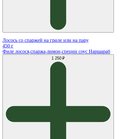
Лосось со спаржей на гриле или на пару
450 г
Филе лосося,спаржа,лимон,специи соус Наршараб
1 250 ₽