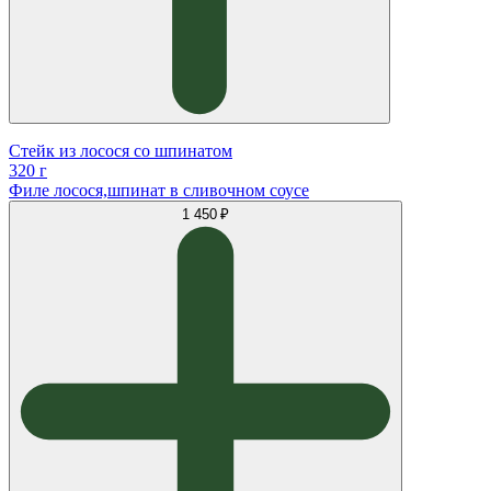
Стейк из лосося со шпинатом
320 г
Филе лосося,шпинат в сливочном соусе
1 450 ₽