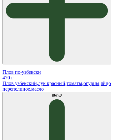
Плов по-узбекски
470 г
Плов узбекский,лук красный,томаты,огурцы,яйцо
перепелиное,масло
650 ₽