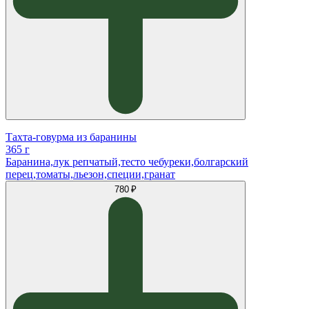
Тахта-говурма из баранины
365 г
Баранина,лук репчатый,тесто чебуреки,болгарский
перец,томаты,льезон,специи,гранат
780 ₽