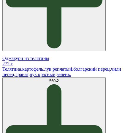
Оджахури из телятины
272 г
Телятина,картофель,лук репчатый,болгарский перец,чили
перец,гранат,лук красный,зелень.
550 ₽