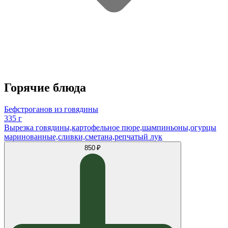
Горячие блюда
Бефстроганов из говядины
335 г
Вырезка говядины,картофельное пюре,шампиньоны,огурцы
маринованные,сливки,сметана,репчатый лук
850 ₽