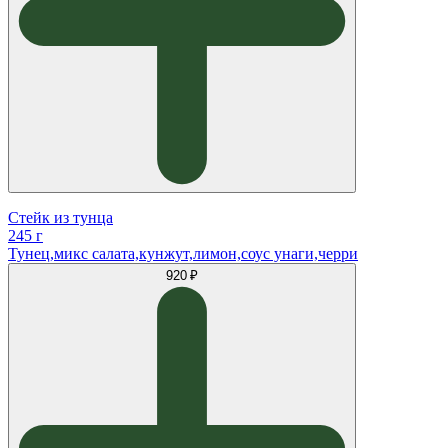
Стейк из тунца
245 г
Тунец,микс салата,кунжут,лимон,соус унаги,черри
920 ₽