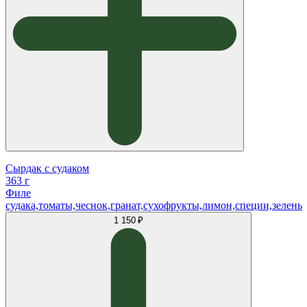
Сырдак с судаком
363 г
Филе
судака,томаты,чеснок,гранат,сухофрукты,лимон,специи,зелень
1 150 ₽