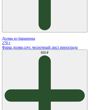
Долма из баранины
270 г
Фарш долма,соус чесночный,лист винограда
650 ₽