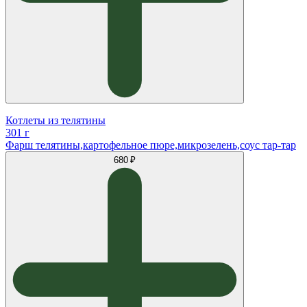
Котлеты из телятины
301 г
Фарш телятины,картофельное пюре,микрозелень,соус тар-тар
680 ₽