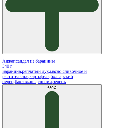
Аджапсандал из баранины
340 г
Баранина,репчатый лук,масло сливочное и
растительное,картофель,болгарский
перец,баклажаны,специи,зелень
650 ₽