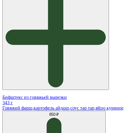
Бифштекс из говяжьей вырезки
343 г
Говяжий фарш,картофель айдахо,соус тар тар,яйцо куриное
850 ₽