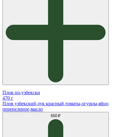
Плов по-узбекски
470 г
Плов узбекский,лук красный,томаты,огурцы,яйцо
перепелиное,масло
650 ₽