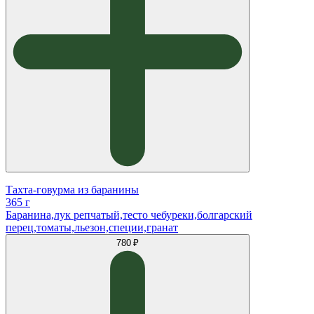
Тахта-говурма из баранины
365 г
Баранина,лук репчатый,тесто чебуреки,болгарский
перец,томаты,льезон,специи,гранат
780 ₽