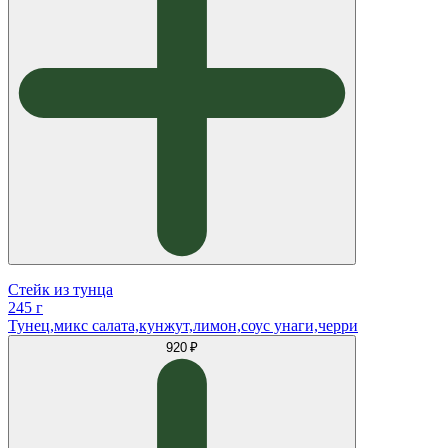
Стейк из тунца
245 г
Тунец,микс салата,кунжут,лимон,соус унаги,черри
920 ₽