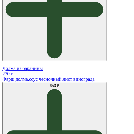
Долма из баранины
270 г
Фарш долма,соус чесночный,лист винограда
650 ₽