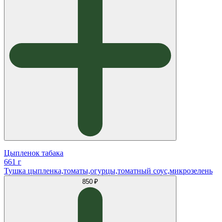
Цыпленок табака
661 г
Тушка цыпленка,томаты,огурцы,томатный соус,микрозелень
850 ₽