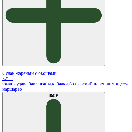
Судак жареный с овощами
325 г
Филе судака,баклажаны,кабачки,болгарский перец,лимон,соус
наршараб
850 ₽