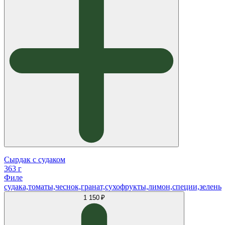
Сырдак с судаком
363 г
Филе
судака,томаты,чеснок,гранат,сухофрукты,лимон,специи,зелень
1 150 ₽