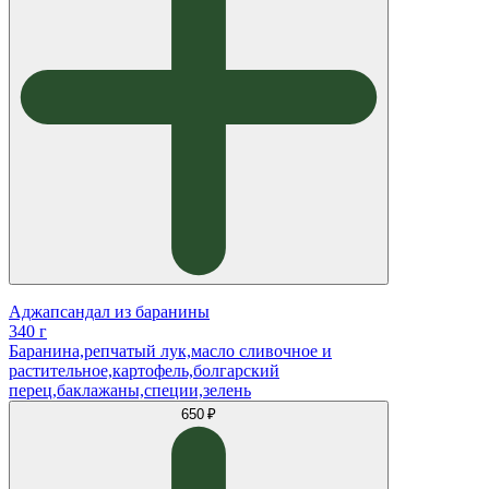
Аджапсандал из баранины
340 г
Баранина,репчатый лук,масло сливочное и
растительное,картофель,болгарский
перец,баклажаны,специи,зелень
650 ₽