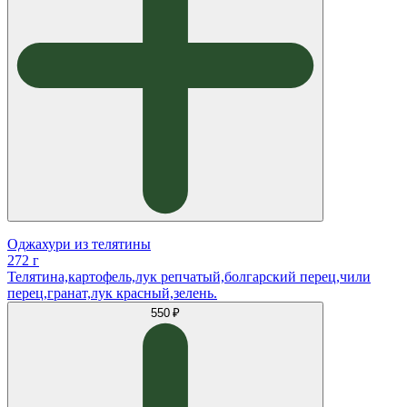
Оджахури из телятины
272 г
Телятина,картофель,лук репчатый,болгарский перец,чили
перец,гранат,лук красный,зелень.
550 ₽