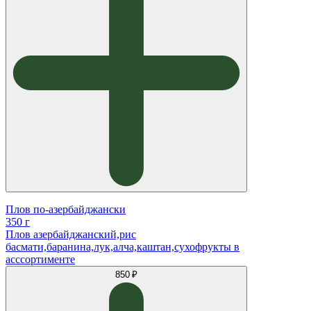
Плов по-азербайджански
350 г
Плов азербайджанский,рис
басмати,баранина,лук,алча,каштан,сухофрукты в
асссортименте
850 ₽