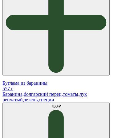
Буглама из баранины
557 г
Баранина,болгарский перец,томаты,лук
репчатый,зелень,специи
750 ₽