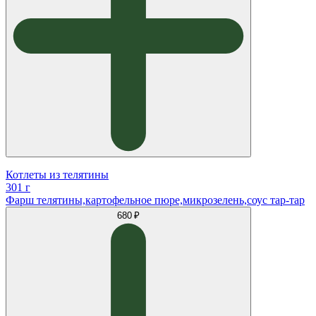
Котлеты из телятины
301 г
Фарш телятины,картофельное пюре,микрозелень,соус тар-тар
680 ₽