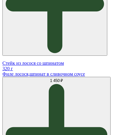
Стейк из лосося со шпинатом
320 г
Филе лосося,шпинат в сливочном соусе
1 450 ₽