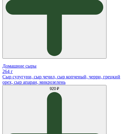
Домашние сыры
264 г
Сыр сулугуни, сыр чечил, сыр копченый, черри, грецкий
орех, сыр апаран, микрозелень
920 ₽