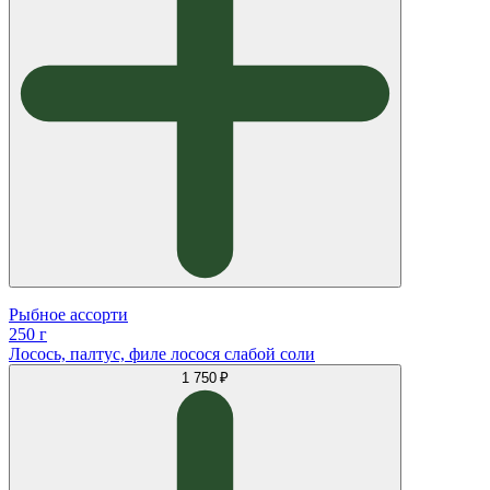
Рыбное ассорти
250 г
Лосось, палтус, филе лосося слабой соли
1 750 ₽