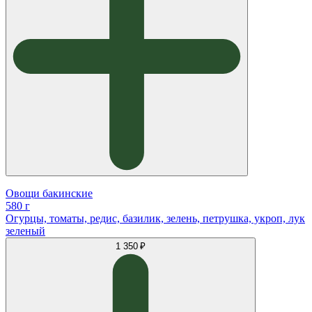
Овощи бакинские
580 г
Огурцы, томаты, редис, базилик, зелень, петрушка, укроп, лук
зеленый
1 350 ₽