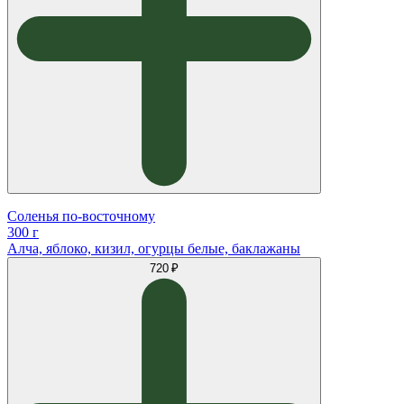
Соленья по-восточному
300 г
Алча, яблоко, кизил, огурцы белые, баклажаны
720 ₽