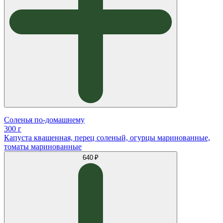
Соленья по-домашнему
300 г
Капуста квашенная, перец соленый, огурцы маринованные,
томаты маринованные
640 ₽