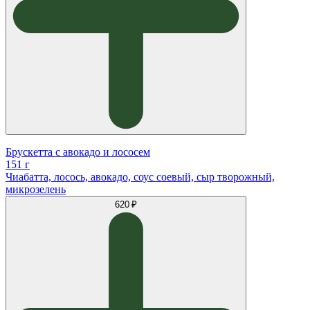
Брускетта с авокадо и лососем
151 г
Чиабатта, лосось, авокадо, соус соевый, сыр творожный,
микрозелень
620 ₽